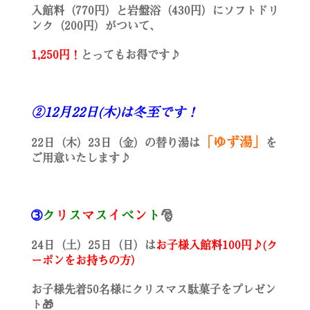
入館料（770円）と岩盤浴（430円）にソフトドリ
ンク（200円）がついて、
1,250円！
とってもお得です♪
②12月22日(木)は冬至です！
「ゆず湯」
22日（木）23日（金）の替り湯は
を
ご用意いたします♪
➂
ク
リ
ス
マ
ス
イ
ベ
ン
ト
🎅
24日（土）25日（日）は
お子様入館料100円♪(ク
ーポンをお持ちの方）
お子様先着50名様にクリスマス駄菓子をプレゼン
ト🎁