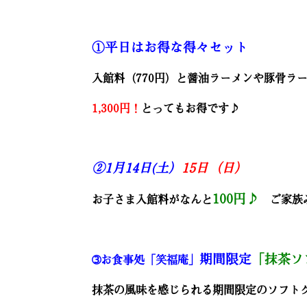
①平日はお得な得々セット
入館料（770円）と醤油ラーメンや豚骨ラ
1,300円！
とってもお得です♪
②1月14日(土）
15日（日）
100円♪
お子さま入館料がなんと
ご家族み
期間限定
「抹茶ソ
➂お食事処「笑福庵」
抹茶の風味を感じられる期間限定のソフト