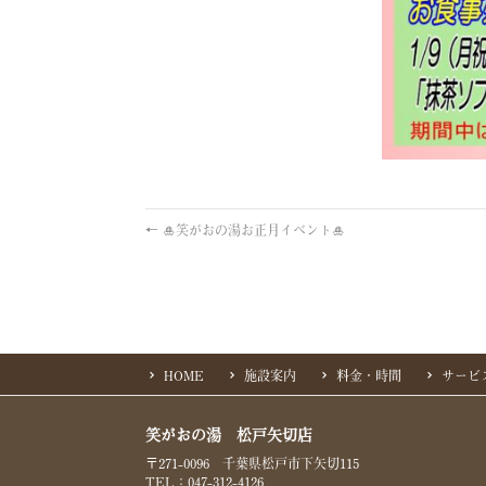
←
🎍笑がおの湯お正月イベント🎍
HOME
施設案内
料金・時間
サービ
笑がおの湯 松戸矢切店
〒271-0096 千葉県松戸市下矢切115
TEL：047-312-4126