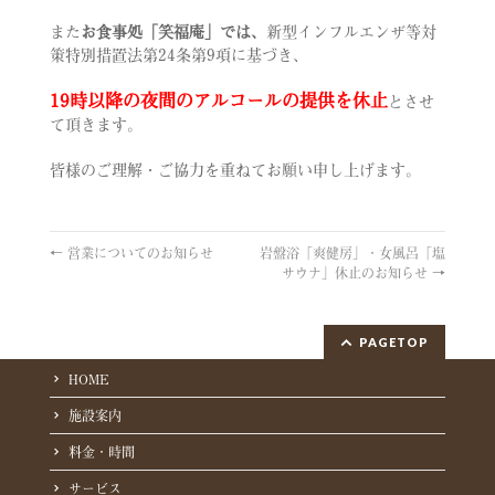
また
お食事処「笑福庵」では、
新型インフルエンザ等対
策特別措置法第24条第9項に基づき、
19時以降の夜間のアルコールの提供を休止
とさせ
て頂きます。
皆様のご理解・ご協力を重ねてお願い申し上げます。
←
営業についてのお知らせ
岩盤浴「爽健房」・女風呂「塩
サウナ」休止のお知らせ
→
PAGETOP
HOME
施設案内
料金・時間
サービス