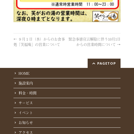
←
９月１日（水）からのお食事
緊急事態宣言解除に伴う10月1日
処「笑福庵」の営業について
からの営業時間について
→
PAGETOP
HOME
施設案内
料金・時間
サービス
イベント
お知らせ
アクセス