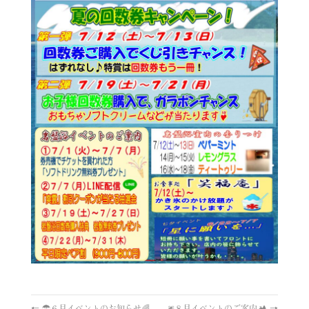
←
☂️６月イベントのお知らせ🌈
🎆８月イベントのご案内🏕️
→