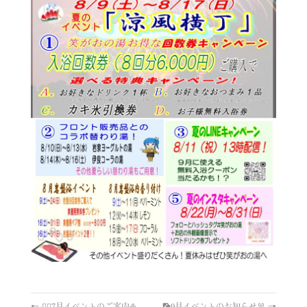
←
🏊‍♀️7月イベントのご案内⛵
🎑9月イベントのお知らせ🐰
→