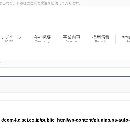
するなど、お客様に便利と快適を提供しております。
ップページ
会社概要
事業内容
採用情報
お
HOME
Company
Service
Recruit
I
イド
/com-keisei.co.jp/public_html/wp-content/plugins/ps-aut