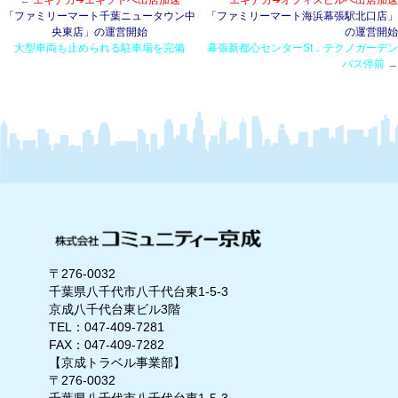
←
エキナカ➔エキソトへ出店加速
エキナカ➔オフィスビルへ出店加速
「ファミリーマート千葉ニュータウン中
「ファミリーマート海浜幕張駅北口店」
央東店」の運営開始
の運営開始
大型車両も止められる駐車場を完備
幕張新都心センターSt．テクノガーデン
バス停前
→
〒276-0032
千葉県八千代市八千代台東1-5-3
京成八千代台東ビル3階
TEL：047-409-7281
FAX：047-409-7282
【京成トラベル事業部】
〒276-0032