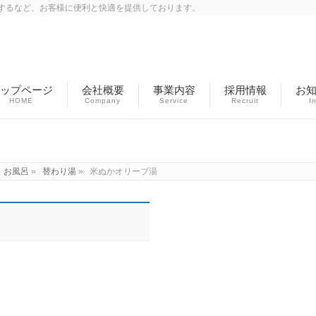
するなど、お客様に便利と快適を提供しております。
ップページ
会社概要
事業内容
採用情報
お
HOME
Company
Service
Recruit
I
イベント
】お風呂
»
替わり湯
»
米ぬかオリーブ湯