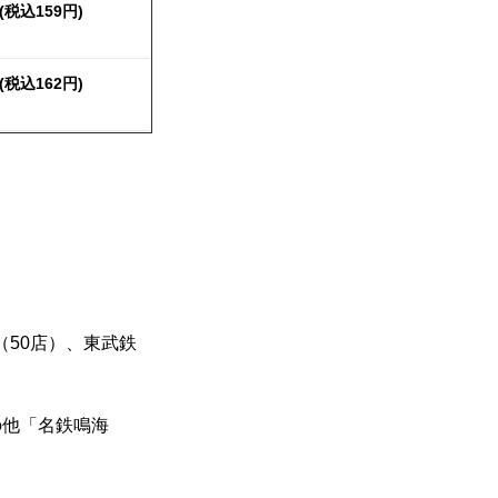
(
税込159円)
(
税込162円)
（50店）、東武鉄
の他「名鉄鳴海