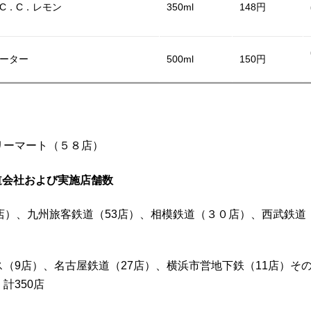
ーC．C．レモン
350ml
148円
500ml
150円
ォーター
リーマート（５８店）
道会社および実施店舗数
店）、九州旅客鉄道（53店）、相模鉄道（３０店）、西武鉄道
（9店）、名古屋鉄道（27店）、横浜市営地下鉄（11店）そ
計350店