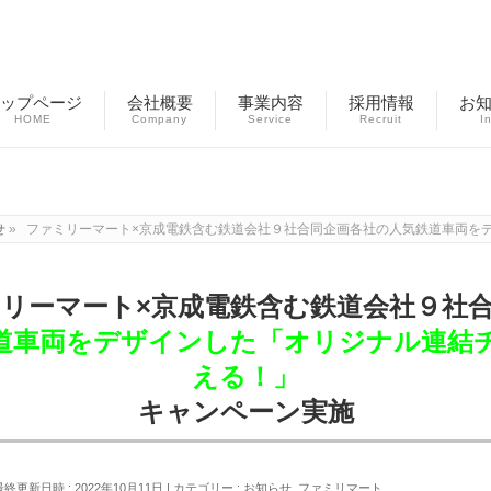
ップページ
会社概要
事業内容
採用情報
お
HOME
Company
Service
Recruit
I
お知らせ
せ
»
ファミリーマート×京成電鉄含む鉄道会社９社合同企画各社の人気鉄道車両を
リーマート×京成電鉄含む鉄道会社９社
道車両をデザインした「オリジナル連結
える！」
キャンペーン実施
最終更新日時 : 2022年10月11日
カテゴリー :
お知らせ
,
ファミリマート