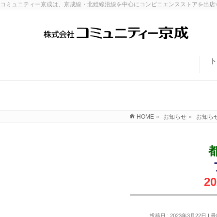
コミュニティー京成は、京成線・北総線沿線を中心にコンビニエンスストアを出店
ト
HOME
»
お知らせ
»
お知ら
2
投稿日 : 2023年3月22日
最