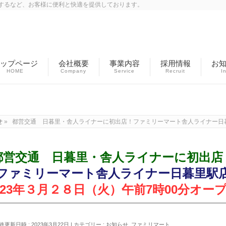
するなど、お客様に便利と快適を提供しております。
ップページ
会社概要
事業内容
採用情報
お
HOME
Company
Service
Recruit
I
お知らせ
せ
»
都営交通 日暮里・舎人ライナーに初出店！ファミリーマート舎人ライナー日暮里
都営交通 日暮里・舎人ライナーに初出店
ファミリーマート舎人ライナー日暮里駅
023年３月２８日（火）午前7時00分オー
終更新日時 : 2023年3月22日
カテゴリー :
お知らせ
,
ファミリマート