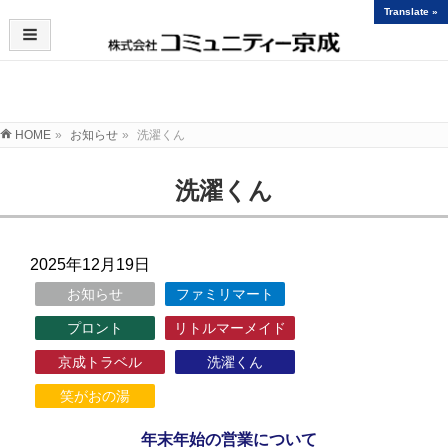
Translate »
お知らせ
HOME
»
お知らせ
»
洗濯くん
洗濯くん
2025年12月19日
お知らせ
ファミリマート
プロント
リトルマーメイド
京成トラベル
洗濯くん
笑がおの湯
年末年始の営業について